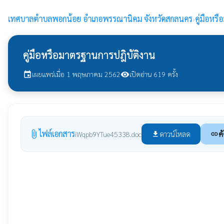
เทศบาลตำบลพอกน้อย
อำเภอพรรณานิคม จังหวัดสกลนคร
›
คู่มือหร
คู่มือหรือมาตรฐานการปฎิบัติงาน
เผยแพร่เมื่อ 1 พฤษภาคม 2562
เปิดอ่าน 619 ครั้ง
event
visibility
ไฟล์เอกสาร
attach_file
ดาวน์โหลด
ค
iWqpb9YTue45338.doc
file_download
link