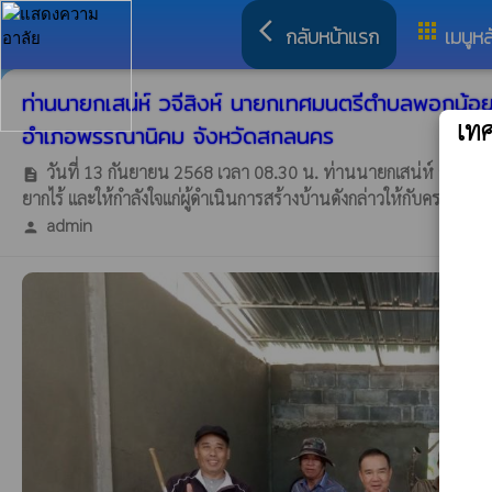
arrow_back_ios
apps
กลับหน้าแรก
เมนูหล
ท่านนายกเสน่ห์ วจีสิงห์ นายกเทศมนตรีตำบลพอกน้อย
เท
อำเภอพรรณานิคม จังหวัดสกลนคร
วันที่ 13 กันยายน 2568 เวลา 08.30 น. ท่านนายกเสน่ห์ วจีสิ
description
ยากไร้ และให้กำลังใจแก่ผู้ดำเนินการสร้างบ้านดังกล่าวให้กับคร
admin
person